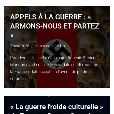
APPELS À LA GUERRE : «
ARMONS-NOUS ET PARTEZ
»
7 août 2026
communiqué
,
edito
L’an dernier, le chef d’état-major français Fabien
Mandon avait suscité le scandale en affirmant que
la France « doit accepter à l’avenir de perdre ses
enfants ».
« La guerre froide culturelle »