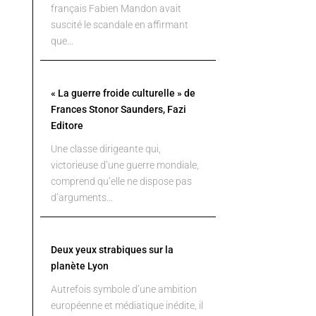
français Fabien Mandon avait
suscité le scandale en affirmant
que...
« La guerre froide culturelle » de
Frances Stonor Saunders, Fazi
Editore
Une classe dirigeante qui,
victorieuse d’une guerre mondiale,
comprend qu’elle ne dispose pas
d’arguments...
Deux yeux strabiques sur la
planète Lyon
Autrefois symbole d’une ambition
européenne et médiatique inédite, il