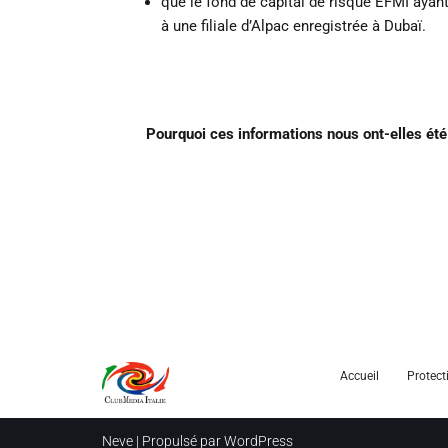
que le fond de capital de risque EFMI ayan
à une filiale d’Alpac enregistrée à Dubaï.
Pourquoi ces informations nous ont-elles ét
Accueil
Protect
Neve
| Propulsé par
WordPress