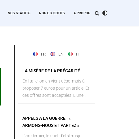
NOS STATUTS
NOS OBJECTIFS
A PROPOS
FR
EN
IT
LA MISÈRE DE LA PRÉCARITÉ
En Italie, on en vient désormais à
proposer 7 euros pour un article. Et
ces offres sont acceptées. L’une...
APPELS À LA GUERRE : «
ARMONS-NOUS ET PARTEZ »
L’an dernier, le chef d’état-major