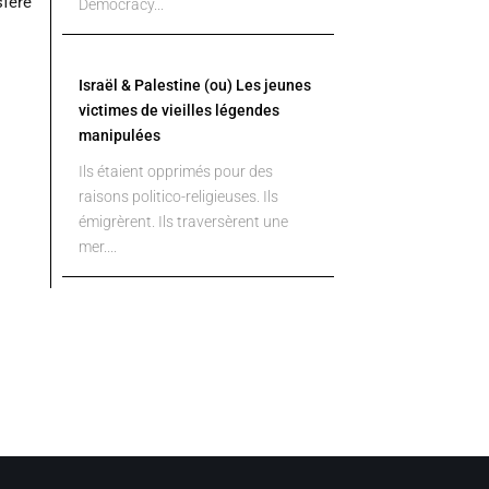
sféré
Democracy...
Israël & Palestine (ou) Les jeunes
victimes de vieilles légendes
manipulées
Ils étaient opprimés pour des
raisons politico-religieuses. Ils
émigrèrent. Ils traversèrent une
mer....