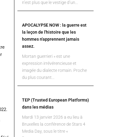
n’est plus que le vestige d’un...
s
APOCALYPSE NOW : la guerre est
la leçon de l'histoire que les
hommes n'apprennent jamais
assez.
tre
r
Mortan guerrieri » est une
expression irrévérencieuse et
imagée du dialecte romain. Proche
du plus courant...
TEP (Trusted European Platforms)
dans les médias
022.
Mardi 13 janvier 2026 a eu lieu à
a
Bruxelles la conférence de Stars 4
Media Day, sous le titre «