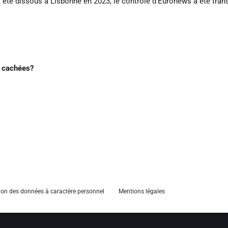
t été dissous à Lisbonne en 2023, le contrôle d’Euronews a été tran
é cachées?
ion des données à caractère personnel
Mentions légales