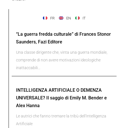
FR
EN
IT
“La guerra fredda culturale” di Frances Stonor
Saunders, Fazi Editore
Una classe dirigente che, vinta una guerra mondiale,
comprende di non avere motivazioni ideologiche
inattaccabili...
INTELLIGENZA ARTIFICIALE O DEMENZA
UNIVERSALE? Il saggio di Emily M. Bender e
Alex Hanna
Le autrici che fanno tremare la tribù dell'Intelligenza
Artificiale