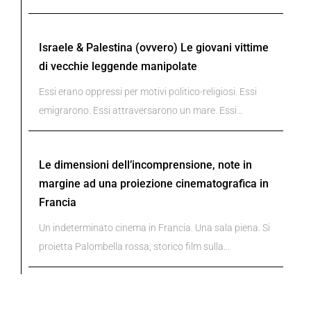
Israele & Palestina (ovvero) Le giovani vittime
di vecchie leggende manipolate
Essi erano oppressi per motivi politico-religiosi. Essi
emigrarono. Essi attraversarono un mare. Essi...
Le dimensioni dell’incomprensione, note in
margine ad una proiezione cinematografica in
Francia
Un indeterminato cinema in Francia. Una sala piena. Si
proietta Palombella rossa, storico film sulla...