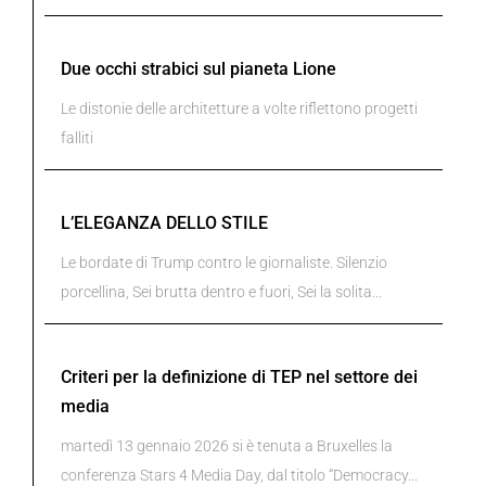
Due occhi strabici sul pianeta Lione
Le distonie delle architetture a volte riflettono progetti
falliti
L’ELEGANZA DELLO STILE
Le bordate di Trump contro le giornaliste. Silenzio
porcellina, Sei brutta dentro e fuori, Sei la solita...
Criteri per la definizione di TEP nel settore dei
media
martedì 13 gennaio 2026 si è tenuta a Bruxelles la
conferenza Stars 4 Media Day, dal titolo “Democracy...