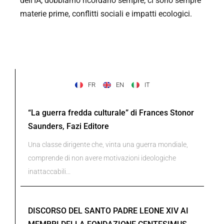
dell’IA, dobbiamo ricordarlo sempre, ci sono sempre
materie prime, conflitti sociali e impatti ecologici.
FR
EN
IT
“La guerra fredda culturale” di Frances Stonor
Saunders, Fazi Editore
Una classe dirigente che, vinta una guerra mondiale,
comprende di non avere motivazioni ideologiche
inattaccabili...
DISCORSO DEL SANTO PADRE LEONE XIV AI