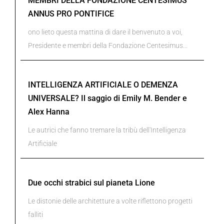
MEMBRI DELLA FONDAZIONE CENTESIMUS
ANNUS PRO PONTIFICE
ono lieto questa mattina di dare il benvenuto a voi,
Presidente e membri della Fondazione Centesimus...
INTELLIGENZA ARTIFICIALE O DEMENZA
UNIVERSALE? Il saggio di Emily M. Bender e
Alex Hanna
Le autrici che fanno tremare la tribù dell'Intelligenza
Artificiale
Due occhi strabici sul pianeta Lione
Le distonie delle architetture a volte riflettono progetti
falliti