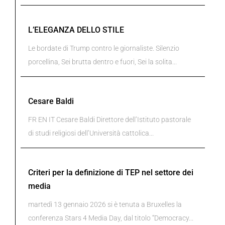
L’ELEGANZA DELLO STILE
Le bordate di Trump contro le giornaliste. Silenzio
porcellina, Sei brutta dentro e fuori, Sei la solita...
Cesare Baldi
FR EN IT Cesare Baldi Direttore dell’Istituto pastorale
di studi religiosi dell’Università cattolica...
Criteri per la definizione di TEP nel settore dei
media
martedì 13 gennaio 2026 si è tenuta a Bruxelles la
conferenza Stars 4 Media Day, dal titolo “Democracy...