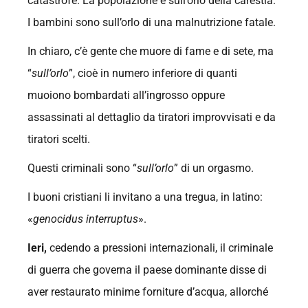
catastrofe. La popolazione è sull’orlo della carestia.
I bambini sono sull’orlo di una malnutrizione fatale.
In chiaro, c’è gente che muore di fame e di sete, ma
“
sull’orlo
”, cioè in numero inferiore di quanti
muoiono bombardati all’ingrosso oppure
assassinati al dettaglio da tiratori improvvisati e da
tiratori scelti.
Questi criminali sono “
sull’orlo
” di un orgasmo.
I buoni cristiani li invitano a una tregua, in latino:
«
genocidus interruptus
».
Ieri,
cedendo a pressioni internazionali, il criminale
di guerra che governa il paese dominante disse di
aver restaurato minime forniture d’acqua, allorché