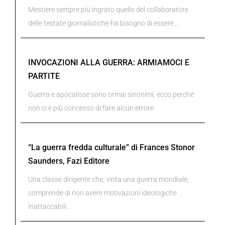
Mestiere sempre più ingrato quello del collaboratore
delle testate giornalistiche ha bisogno di essere...
INVOCAZIONI ALLA GUERRA: ARMIAMOCI E
PARTITE
Guerra e apocalisse sono ormai sinonimi, ecco perché
non ci è più concesso di fare alcun errore
“La guerra fredda culturale” di Frances Stonor
Saunders, Fazi Editore
Una classe dirigente che, vinta una guerra mondiale,
comprende di non avere motivazioni ideologiche
inattaccabili...