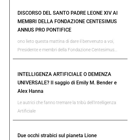
DISCORSO DEL SANTO PADRE LEONE XIV AI
MEMBRI DELLA FONDAZIONE CENTESIMUS
ANNUS PRO PONTIFICE
ono lieto questa mattina di dare il benvenuto a voi,
Presidente e membri della Fondazione Centesimus...
INTELLIGENZA ARTIFICIALE O DEMENZA
UNIVERSALE? Il saggio di Emily M. Bender e
Alex Hanna
Le autrici che fanno tremare la tribù dell'Intelligenza
Artificiale
Due occhi strabici sul pianeta Lione